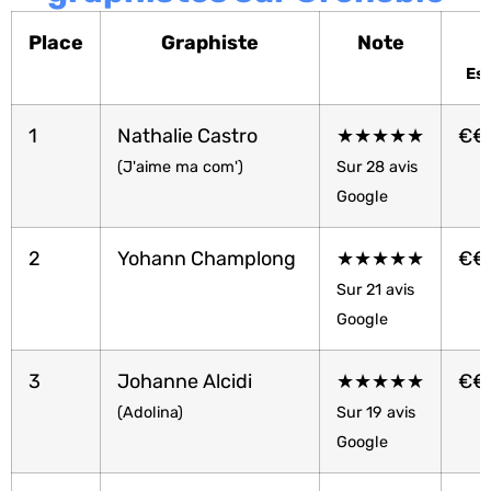
Place
Graphiste
Note
Est
1
Nathalie Castro
★★★★★
€€
(J'aime ma com')
Sur 28 avis
Google
2
Yohann Champlong
★★★★★
€€
Sur 21 avis
Google
3
Johanne Alcidi
★★★★★
€€
(Adolina)
Sur 19 avis
Google