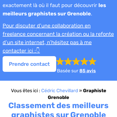
exactement là où il faut pour découvrir
les
meilleurs graphistes sur Grenoble
.
Pour discuter d’une collaboration en
freelance concernant la création ou la refonte
d’un site internet, n’hésitez pas à me
contacter ici :👇
Prendre contact
Basée sur
85 avis
Vous êtes ici :
Cédric Chevillard
»
Graphiste
Grenoble
Classement des meilleurs
graphistes sur Grenoble